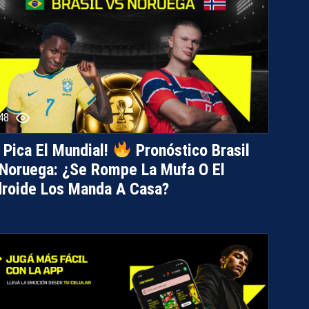
48
 Pica El Mundial!
Pronóstico Brasil
Noruega: ¿Se Rompe La Mufa O El
roide Los Manda A Casa?