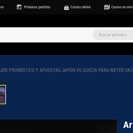
ivo
Próximos partidos
Casino online
Casino en vivo
 MEJOR PRONÓSTICO Y APUESTAS JAPÓN VS SUECIA PARA METER UN
Ar