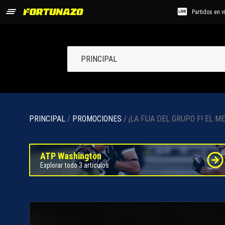
Partidos en v
PRINCIPAL
PRINCIPAL
/
PROMOCIONES
/ ¡LA FIJA DEL GRUPO F! EL
ATP Washington
Explorar todo 3 artículos