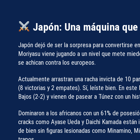
Japón: Una máquina que 
Japón dejó de ser la sorpresa para convertirse e
Moriyasu viene jugando a un nivel que mete miedo
se achican contra los europeos.
Actualmente arrastran una racha invicta de
10 pa
(8 victorias y 2 empates). Sí, leíste bien. En est
Bajos (2-2) y vienen de pasear a Túnez con un hist
Dominaron a los africanos con un 61% de posesión y
cracks como Ayase Ueda y Daichi Kamada están in
de bien sin figuras lesionadas como Minamino, M
trapos.