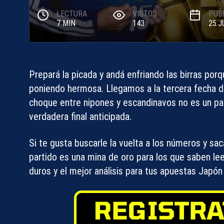
LECTURA
VISTOS
PUB
7 MIN
143
25 J
Prepará la picada y andá enfriando las birras por
poniendo hermosa. Llegamos a la tercera fecha de
choque entre nipones y escandinavos no es un par
verdadera final anticipada.
Si te gusta buscarle la vuelta a los números y s
partido es una mina de oro para los que saben lee
duros y el mejor análisis para tus
apuestas Japón 