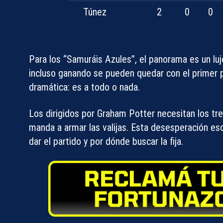
Túnez
2
0
0
Para los “Samuráis Azules”, el panorama es un lu
incluso ganando se pueden quedar con el primer pu
dramática: es a todo o nada.
Los dirigidos por Graham Potter necesitan los tre
manda a armar las valijas. Esta desesperación es
dar el partido y por dónde buscar la fija.