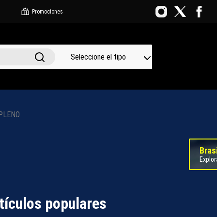
Promociones
Seleccione el tipo
 PLENO
Bras
Explor
tículos populares