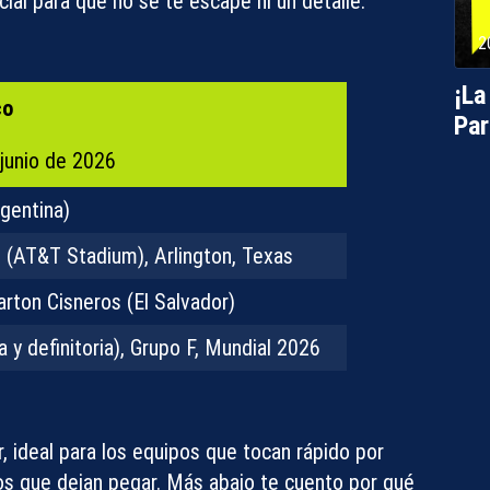
ial para que no se te escape ni un detalle:
2
¡La
co
Par
junio de 2026
gentina)
 (AT&T Stadium), Arlington, Texas
arton Cisneros (El Salvador)
 y definitoria), Grupo F, Mundial 2026
, ideal para los equipos que tocan rápido por
 los que dejan pegar. Más abajo te cuento por qué