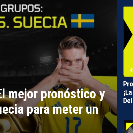
4
Pro
El mejor pronóstico y
¡La
Del
ecia para meter un