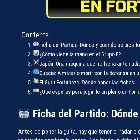
Contents
Ficha del Partido: Dónde y cuándo se pica t
¿Cómo viene la mano en el Grupo F?
Japón: Una máquina que no frena ante nadi
Suecia: A matar o morir con la defensa en 
El Gurú Fortunazo: Dónde poner las fichas
¿Qué esperás para jugarte un pleno en Fort
Ficha del Partido: Dónde
Antes de poner la guita, hay que tener el radar bie