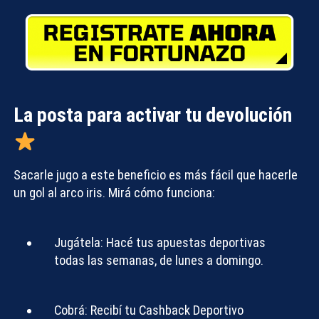
La posta para activar tu devolución
Sacarle jugo a este beneficio es más fácil que hacerle
Compartir con:
un gol al arco iris. Mirá cómo funciona:
Jugátela:
Hacé tus apuestas deportivas
todas las semanas, de lunes a domingo.
Cobrá:
Recibí tu
Cashback Deportivo