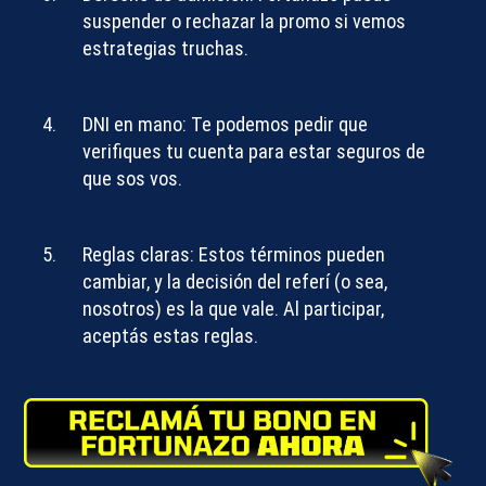
suspender o rechazar la promo si vemos
estrategias truchas.
DNI en mano:
Te podemos pedir que
verifiques tu cuenta para estar seguros de
que sos vos.
Reglas claras:
Estos términos pueden
cambiar, y la decisión del referí (o sea,
nosotros) es la que vale. Al participar,
aceptás estas reglas.