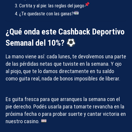
Cortita y al pie: las reglas del juego
¿Te quedaste con las ganas?
¿Qué onda este Cashback Deportivo
Semanal del 10%?
La mano viene así: cada lunes, te devolvemos una parte
de las pérdidas netas que tuviste en la semana. Y ojo
al piojo, que te lo damos directamente en tu saldo
como guita real, nada de bonos imposibles de liberar.
Es guita fresca para que arranques la semana con el
pie derecho. Podés usarla para tomarte revancha en la
próxima fecha o para probar suerte y cantar victoria en
nuestro casino.