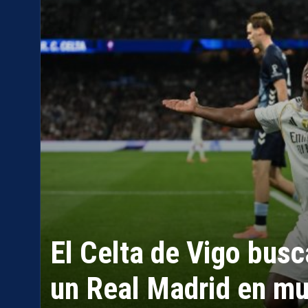
El Celta de Vigo busc
un Real Madrid en mu