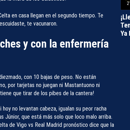
2
Celta en casa llegan en el segundo tiempo. Te
¡Ll
escuidaste, te vacunaron.
Ten
Ya
ches y con la enfermería
Compartir con:
a diezmado, con
10 bajas de peso
. No están
mo, por tarjetas no juegan ni Mastantuono ni
 tiene que tirar de los pibes de la cantera!
i hoy no levantan cabeza, igualan su peor racha
us Júnior
, que está más solo que loco malo arriba.
elta de Vigo vs Real Madrid pronóstico
dice que la