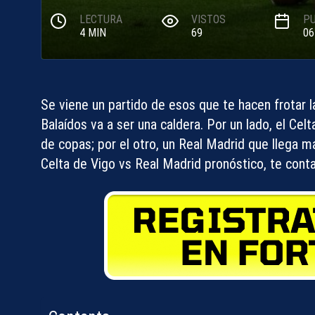
LECTURA
VISTOS
PU
4 MIN
69
06
Se viene un partido de esos que te hacen frotar l
Balaídos va a ser una caldera. Por un lado, el
Celt
de copas; por el otro, un
Real Madrid
que llega m
Celta de Vigo vs Real Madrid pronóstico
, te cont