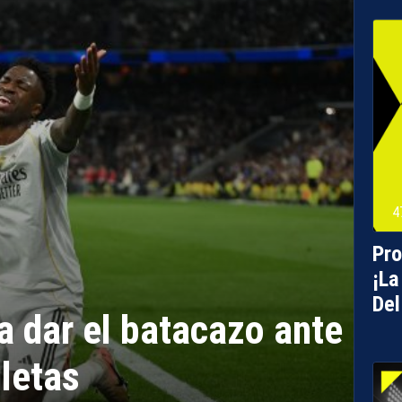
4
Pro
¡La
Del
a dar el batacazo ante
letas