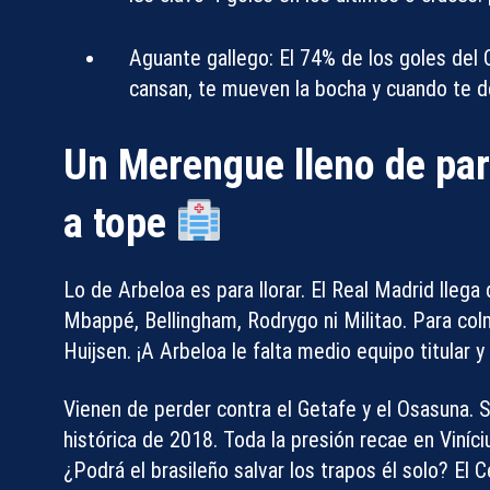
Aguante gallego:
El 74% de los goles del 
cansan, te mueven la bocha y cuando te d
Un Merengue lleno de par
a tope
Lo de Arbeloa es para llorar. El Real Madrid lleg
Mbappé, Bellingham, Rodrygo ni Militao. Para col
Huijsen. ¡A Arbeloa le falta medio equipo titular y
Vienen de perder contra el Getafe y el Osasuna. S
histórica de 2018. Toda la presión recae en
Viníci
¿Podrá el brasileño salvar los trapos él solo? El
C