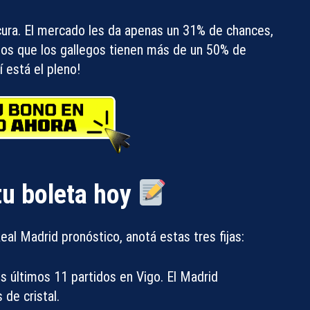
cura. El mercado les da apenas un 31% de chances,
mos que los gallegos tienen más de un 50% de
 está el pleno!
tu boleta hoy
Real Madrid pronóstico
, anotá estas tres fijas:
s últimos 11 partidos en Vigo. El Madrid
de cristal.