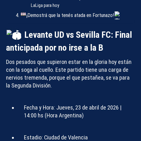
LaLiga para hoy
¡Demostrá que la tenés atada en Fortunazo!
Levante UD vs Sevilla FC: Final
anticipada por no irse a la B
Dos pesados que supieron estar en la gloria hoy están
con la soga al cuello. Este partido tiene una carga de
nervios tremenda, porque el que pestañea, se va para
la Segunda División.
Fecha y Hora:
Jueves, 23 de abril de 2026 |
14:00 hs (Hora Argentina)
Estadio:
Ciudad de Valencia