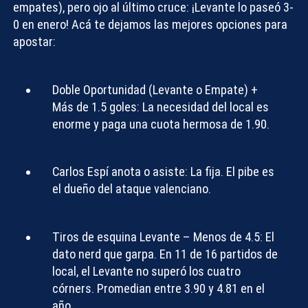
empates), pero ojo al último cruce: ¡Levante lo paseó 3-
0 en enero! Acá te dejamos las mejores opciones para
apostar:
Doble Oportunidad (Levante o Empate) +
Más de 1.5 goles:
La necesidad del local es
enorme y paga una cuota hermosa de 1.90.
Carlos Espí anota o asiste:
La fija. El pibe es
el dueño del ataque valenciano.
Tiros de esquina Levante – Menos de 4.5:
El
dato nerd que garpa. En 11 de 16 partidos de
local, el Levante no superó los cuatro
córners. Promedian entre 3.90 y 4.81 en el
año.