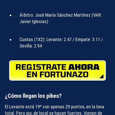
Árbitro:
José María Sánchez Martínez (VAR:
Javier Iglesias)
Cuotas (1X2):
Levante: 2.47 / Empate: 3.11 /
Sevilla: 2.94
¿Cómo llegan los pibes?
El
Levante
está 19º con apenas 29 puntos, en la lona
total. Pero ojo, de local se hacen fuertes. Vienen de