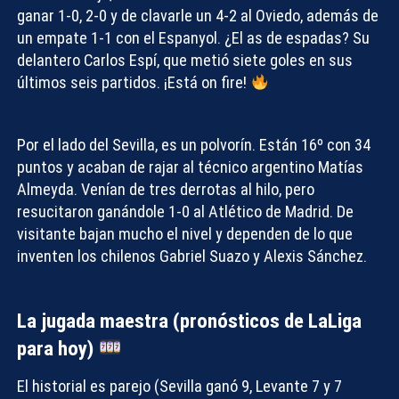
ganar 1-0, 2-0 y de clavarle un 4-2 al Oviedo, además de
un empate 1-1 con el Espanyol. ¿El as de espadas? Su
delantero Carlos Espí, que metió siete goles en sus
últimos seis partidos. ¡Está on fire!
Por el lado del
Sevilla
, es un polvorín. Están 16º con 34
puntos y acaban de rajar al técnico argentino Matías
Almeyda. Venían de tres derrotas al hilo, pero
resucitaron ganándole 1-0 al Atlético de Madrid. De
visitante bajan mucho el nivel y dependen de lo que
inventen los chilenos Gabriel Suazo y Alexis Sánchez.
La jugada maestra (pronósticos de LaLiga
para hoy)
El historial es parejo (Sevilla ganó 9, Levante 7 y 7