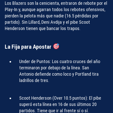
Los Blazers son la cenicienta, entraron de rebote por el
Play-In y, aunque agarran todos los rebotes ofensivos,
pierden la pelota más que nadie (16.5 pérdidas por
partido). Sin Lillard, Deni Avdija y el pibe Scoot
Henderson tienen que bancar los trapos.
La Fija para Apostar
Under de Puntos:
Los cuatro cruces del año
terminaron por debajo de la línea. San
Antonio defiende como loco y Portland tira
ladrillos de tres.
Scoot Henderson (Over 10.5 puntos):
El pibe
superó esta línea en 16 de sus últimos 20
partidos. Tiene que ir al frente sí o sí.