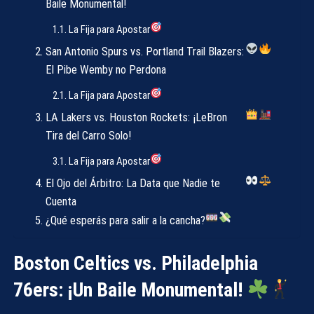
Baile Monumental!
La Fija para Apostar
San Antonio Spurs vs. Portland Trail Blazers:
El Pibe Wemby no Perdona
La Fija para Apostar
LA Lakers vs. Houston Rockets: ¡LeBron
Tira del Carro Solo!
La Fija para Apostar
El Ojo del Árbitro: La Data que Nadie te
Cuenta
¿Qué esperás para salir a la cancha?
Boston Celtics vs. Philadelphia
76ers: ¡Un Baile Monumental!