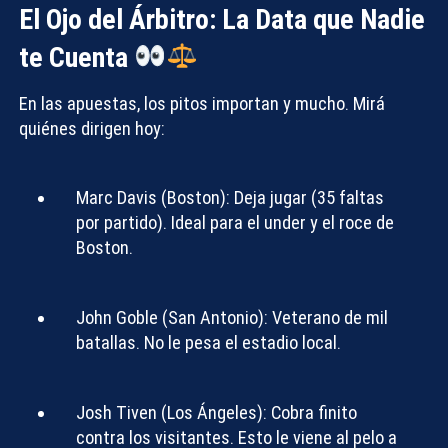
El Ojo del Árbitro: La Data que Nadie
te Cuenta
En las apuestas, los pitos importan y mucho. Mirá
quiénes dirigen hoy:
Marc Davis (Boston):
Deja jugar (35 faltas
por partido). Ideal para el under y el roce de
Boston.
John Goble (San Antonio):
Veterano de mil
batallas. No le pesa el estadio local.
Josh Tiven (Los Ángeles):
Cobra finito
contra los visitantes. Esto le viene al pelo a