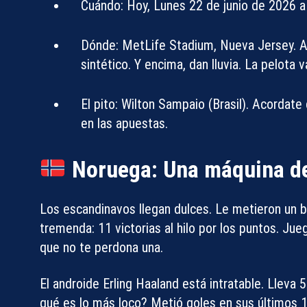
Cuándo:
Hoy, Lunes 22 de junio de 2026 a l
Dónde:
MetLife Stadium, Nueva Jersey. Ate
sintético. Y encima, dan lluvia. La pelota va
El pito:
Wilton Sampaio (Brasil). Acordate
en las apuestas.
Noruega: Una máquina de
Los escandinavos llegan dulces. Le metieron un ba
tremenda: 11 victorias al hilo por los puntos. J
que no te perdona una.
El androide Erling Haaland está intratable. Lleva
qué es lo más loco? Metió goles en sus últimos 