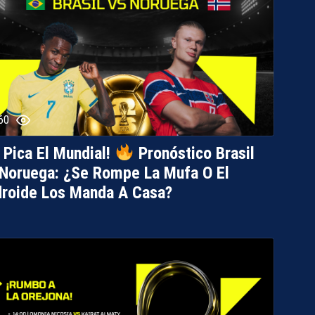
60
 Pica El Mundial!
Pronóstico Brasil
Noruega: ¿Se Rompe La Mufa O El
roide Los Manda A Casa?