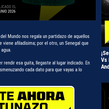
LICADO EL
UNIO 2026
a del Mundo nos regala un partidazo de aquellos
3
e viene afiladísima; por el otro, un Senegal que
 agua.
¡Se
Vs 
rendir esa guita, llegaste al lugar indicado. En
And
esmenuzando cada dato para que vayas a lo
.