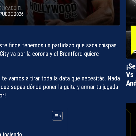
BLICADO EL
 PUEDE 2026
te finde tenemos un partidazo que saca chispas.
3
 City va por la corona y el Brentford quiere
¡Se
Vs 
, te vamos a tirar toda la data que necesitás. Nada
And
 que sepas dónde poner la guita y armar tu jugada
or!
a tosiendo