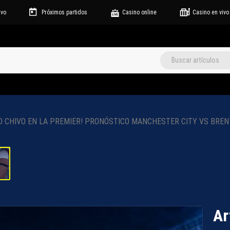
ivo
Próximos partidos
Casino online
Casino en vivo
O CHIVO EN LA PREMIER! PRONÓSTICO MANCHESTER CITY VS BRE
Ar