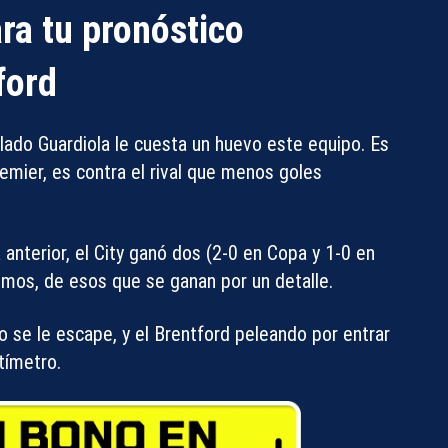
ara tu pronóstico
ford
elado Guardiola le cuesta un huevo este equipo. Es
remier, es contra el rival que menos goles
 anterior, el City ganó dos (2-0 en Copa y 1-0 en
simos, de esos que se ganan por un detalle.
o se le escape, y el Brentford peleando por entrar
tímetro.