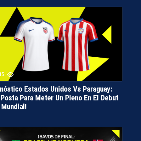
15
nóstico Estados Unidos Vs Paraguay:
 Posta Para Meter Un Pleno En El Debut
 Mundial!