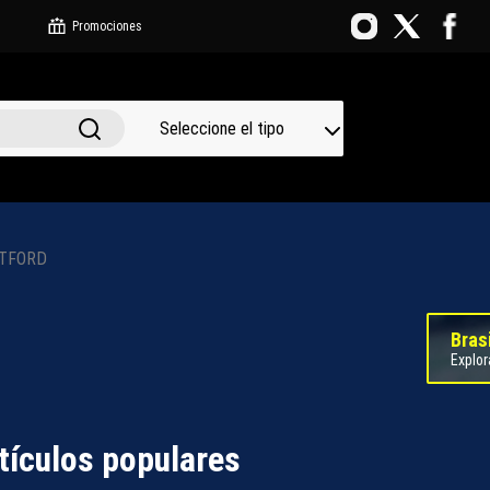
Promociones
Seleccione el tipo
NTFORD
Bras
Explor
tículos populares