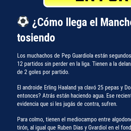
¿Cómo llega el Manche
tosiendo
Los muchachos de Pep Guardiola están segundos 
12 partidos sin perder en la liga. Tienen a la d
de 2 goles por partido.
El androide Erling Haaland ya clavó 25 pepas y Do
entonces? Atrás están haciendo agua. Ese reciente
evidencia que si les jugás de contra, sufren.
Para colmo, tienen el mediocampo entre algodones
tirón, al igual que Ruben Dias y Gvardiol en el fond