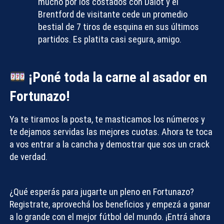
mucho por los costados con Dalot y el
Brentford de visitante cede un promedio
bestial de 7 tiros de esquina en sus últimos
partidos. Es platita casi segura, amigo.
¡Poné toda la carne al asador en
Fortunazo!
Ya te tiramos la posta, te masticamos los números y
te dejamos servidas las mejores cuotas. Ahora te toca
a vos entrar a la cancha y demostrar que sos un crack
de verdad.
¿Qué esperás para jugarte un pleno en Fortunazo?
Registrate, aprovechá los beneficios y empezá a ganar
a lo grande con el mejor fútbol del mundo. ¡Entrá ahora