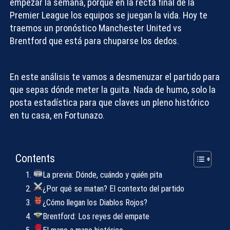
empezar la semana, porque en la recta final de la
Premier League los equipos se juegan la vida. Hoy te
traemos un
pronóstico Manchester United vs
Brentford
que está para chuparse los dedos.
En este análisis te vamos a desmenuzar el partido para
que sepas dónde meter la guita. Nada de humo, solo la
posta estadística para que claves un pleno histórico
en tu casa, en Fortunazo.
Contents
La previa: Dónde, cuándo y quién pita
¿Por qué se matan? El contexto del partido
¿Cómo llegan los Diablos Rojos?
Brentford: Los reyes del empate