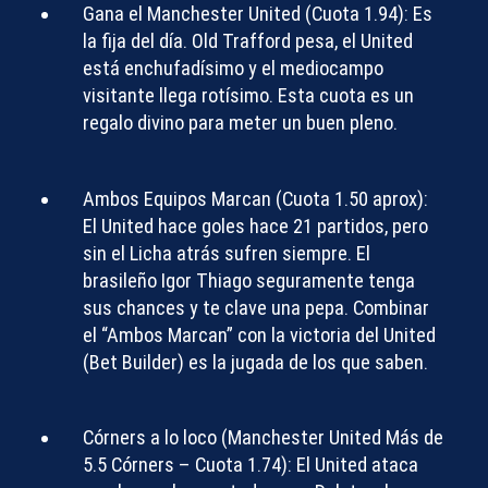
Gana el Manchester United (Cuota 1.94):
Es
la fija del día. Old Trafford pesa, el United
está enchufadísimo y el mediocampo
visitante llega rotísimo. Esta cuota es un
regalo divino para meter un buen pleno.
Ambos Equipos Marcan (Cuota 1.50 aprox):
El United hace goles hace 21 partidos, pero
sin el Licha atrás sufren siempre. El
brasileño Igor Thiago seguramente tenga
sus chances y te clave una pepa. Combinar
el “Ambos Marcan” con la victoria del United
(Bet Builder) es la jugada de los que saben.
Córners a lo loco (Manchester United Más de
5.5 Córners – Cuota 1.74):
El United ataca