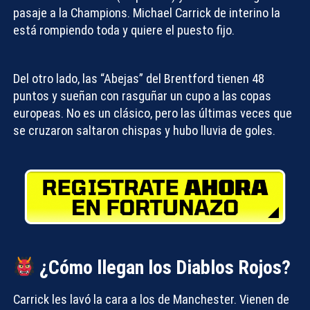
pasaje a la Champions. Michael Carrick de interino la
está rompiendo toda y quiere el puesto fijo.
Del otro lado, las “Abejas” del Brentford tienen 48
puntos y sueñan con rasguñar un cupo a las copas
europeas. No es un clásico, pero las últimas veces que
se cruzaron saltaron chispas y hubo lluvia de goles.
¿Cómo llegan los Diablos Rojos?
Compartir con:
Carrick les lavó la cara a los de Manchester. Vienen de