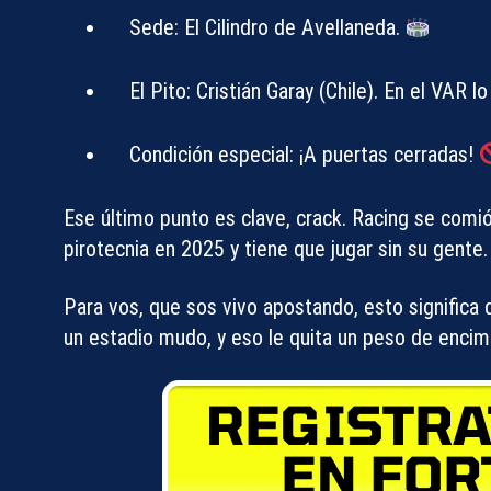
Sede:
El Cilindro de Avellaneda.
El Pito:
Cristián Garay (Chile). En el VAR l
Condición especial:
¡A puertas cerradas!
Ese último punto es clave, crack. Racing se com
pirotecnia en 2025 y tiene que jugar sin su gente.
Para vos, que sos vivo apostando, esto significa qu
un estadio mudo, y eso le quita un peso de encima 