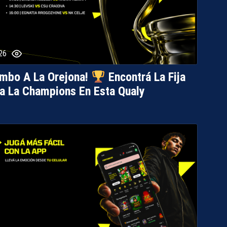
26
mbo A La Orejona!
Encontrá La Fija
a La Champions En Esta Qualy