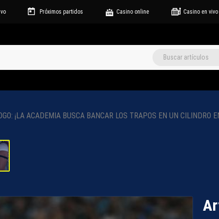
ivo
Próximos partidos
Casino online
Casino en vivo
GO: ¡LA ACADEMIA BUSCA BANCAR LOS TRAPOS EN UN CILINDRO EN
Ar