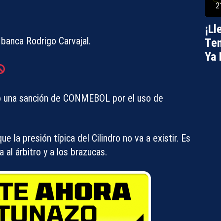
2
¡Ll
o banca Rodrigo Carvajal.
Ten
Ya
ió una sanción de CONMEBOL por el uso de
e la presión típica del Cilindro no va a existir. Es
al árbitro y a los brazucas.