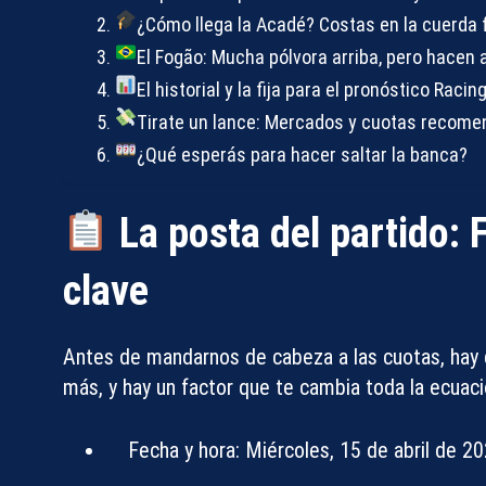
¿Cómo llega la Acadé? Costas en la cuerda f
El Fogão: Mucha pólvora arriba, pero hacen 
El historial y la fija para el pronóstico Raci
Tirate un lance: Mercados y cuotas recom
¿Qué esperás para hacer saltar la banca?
La posta del partido: F
clave
Antes de mandarnos de cabeza a las cuotas, hay q
más, y hay un factor que te cambia toda la ecuaci
Fecha y hora:
Miércoles, 15 de abril de 20