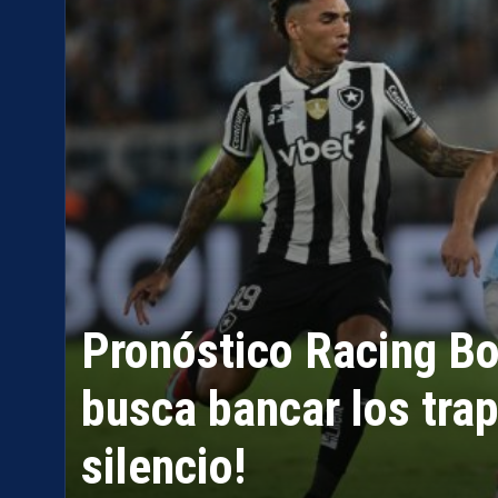
Pronóstico Racing B
busca bancar los trap
silencio!