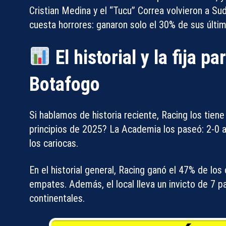
Cristian Medina y el “Tucu” Correa volvieron a Su
cuesta horrores: ganaron solo el 30% de sus últim
El historial y la fija p
Botafogo
Si hablamos de historia reciente, Racing los tiene
principios de 2025? La Academia los paseó: 2-0 al
los cariocas.
En el historial general, Racing ganó el 47% de lo
empates. Además, el local lleva un invicto de 7 pa
continentales.