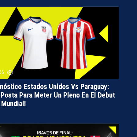
66
nóstico Estados Unidos Vs Paraguay:
 Posta Para Meter Un Pleno En El Debut
 Mundial!