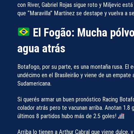
con River, Gabriel Rojas sigue roto y Miljevic est
que “Maravilla” Martínez se destape y vuelva a s
El Fogão: Mucha pólvo
agua atrás
Botafogo, por su parte, es una montaña rusa. El 
undécimo en el Brasileirão y viene de un empate a
Sudamericana.
Si querés armar un buen
pronóstico Racing Botaf
colador atrás pero te vacunan arriba. Anotan 1.8 g
últimos 8 partidos hubo más de 2.5 goles!
Arriba lo tienen a Arthur Cabral que viene dulce,