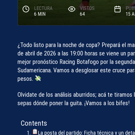
LECTURA
VISTOS
PUB
6 MIN
64
15 A
¿Todo listo para la noche de copa? Prepará el ma
de abril de 2026 a las 19:00 horas se viene un pa
mejor
pronóstico Racing Botafogo
por la segund
Sudamericana. Vamos a desglosar este cruce para
pesos.
Olvidate de los análisis aburridos; acá te tiramo
sepas dónde poner la guita. ¡Vamos a los bifes!
Contents
La posta del partido: Ficha técnica y un deta