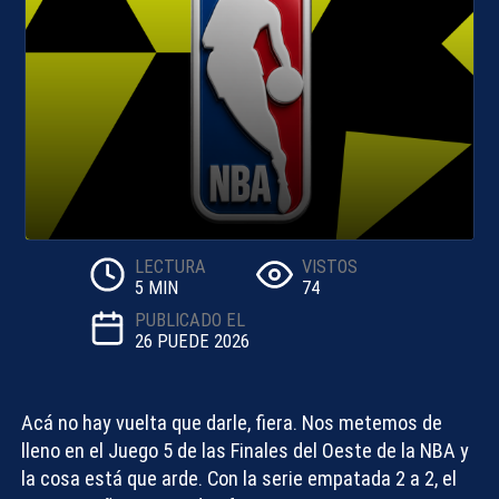
LECTURA
VISTOS
5 MIN
74
PUBLICADO EL
26 PUEDE 2026
Acá no hay vuelta que darle, fiera. Nos metemos de
lleno en el Juego 5 de las Finales del Oeste de la NBA y
la cosa está que arde. Con la serie empatada 2 a 2, el