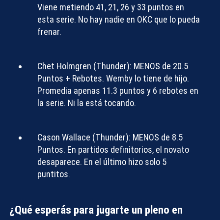
Viene metiendo 41, 21, 26 y 33 puntos en
esta serie. No hay nadie en OKC que lo pueda
frenar.
Chet Holmgren (Thunder): MENOS de 20.5
Puntos + Rebotes.
Wemby lo tiene de hijo.
Promedia apenas 11.3 puntos y 6 rebotes en
la serie. Ni la está tocando.
Cason Wallace (Thunder): MENOS de 8.5
Puntos.
En partidos definitorios, el novato
desaparece. En el último hizo solo 5
puntitos.
¿Qué esperás para jugarte un pleno en