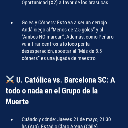
Oportunidad (X2)
a favor de los brasucas.
Goles y Córners:
Esto va a ser un cerrojo.
Andá ciego al
“Menos de 2.5 goles”
y al
“Ambos NO marcan”
. Además, como Peñarol
va a tirar centros a lo loco por la
desesperación, apostar al
“Más de 8.5
córners”
es una jugada de maestro.
U. Católica vs. Barcelona SC: A
todo o nada en el Grupo de la
Muerte
Cuándo y dónde:
Jueves 21 de mayo, 21:30
hs (Arg). Estadio Claro Arena (Chile).