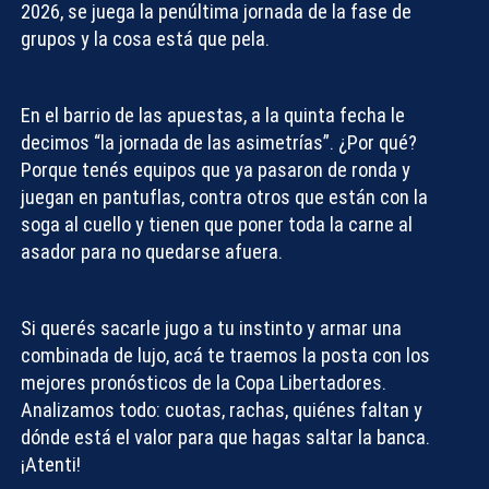
2026, se juega la penúltima jornada de la fase de
grupos y la cosa está que pela.
En el barrio de las apuestas, a la quinta fecha le
decimos “la jornada de las asimetrías”. ¿Por qué?
Porque tenés equipos que ya pasaron de ronda y
juegan en pantuflas, contra otros que están con la
soga al cuello y tienen que poner toda la carne al
asador para no quedarse afuera.
Si querés sacarle jugo a tu instinto y armar una
combinada de lujo, acá te traemos la posta con los
mejores
pronósticos de la Copa Libertadores
.
Analizamos todo: cuotas, rachas, quiénes faltan y
dónde está el valor para que hagas saltar la banca.
¡Atenti!