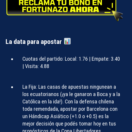
La data para apostar
Cuotas del partido:
Local: 1.76 | Empate: 3.40
| Visita: 4.88
La Fija:
Las casas de apuestas ningunean a
los ecuatorianos (¡ya le ganaron a Boca y a la
Católica en la ida!). Con la defensa chilena
toda remendada, apostar por Barcelona con
un
Hándicap Asiático (+1.0 o +0.5)
es la
mejor decisión que podés tomar hoy en tus
pronósticos de la Copa Libertadores
.