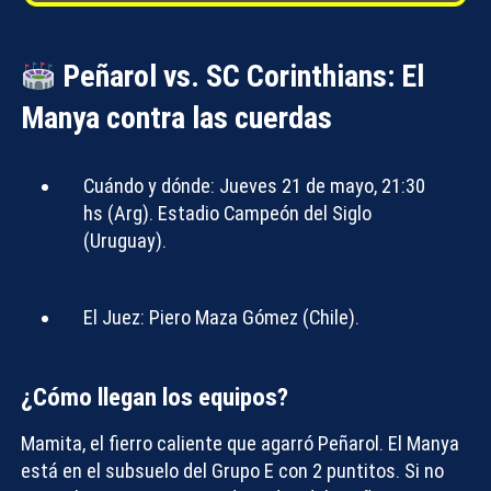
Peñarol vs. SC Corinthians: El
Manya contra las cuerdas
Cuándo y dónde:
Jueves 21 de mayo, 21:30
hs (Arg). Estadio Campeón del Siglo
(Uruguay).
El Juez:
Piero Maza Gómez (Chile).
¿Cómo llegan los equipos?
Mamita, el fierro caliente que agarró Peñarol. El Manya
está en el subsuelo del Grupo E con 2 puntitos. Si no