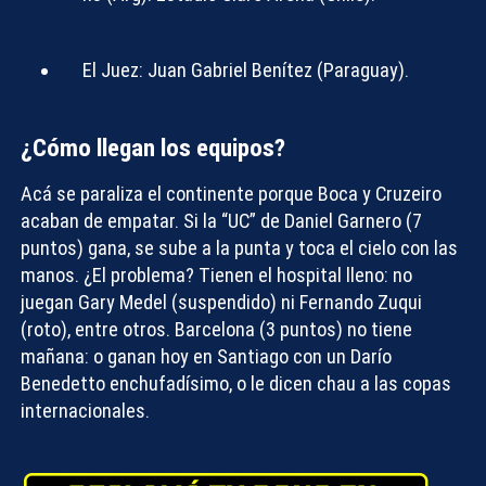
El Juez:
Juan Gabriel Benítez (Paraguay).
¿Cómo llegan los equipos?
Acá se paraliza el continente porque Boca y Cruzeiro
acaban de empatar. Si la “UC” de Daniel Garnero (7
puntos) gana, se sube a la punta y toca el cielo con las
manos. ¿El problema? Tienen el hospital lleno: no
juegan Gary Medel (suspendido) ni Fernando Zuqui
(roto), entre otros. Barcelona (3 puntos) no tiene
mañana: o ganan hoy en Santiago con un Darío
Benedetto enchufadísimo, o le dicen chau a las copas
internacionales.