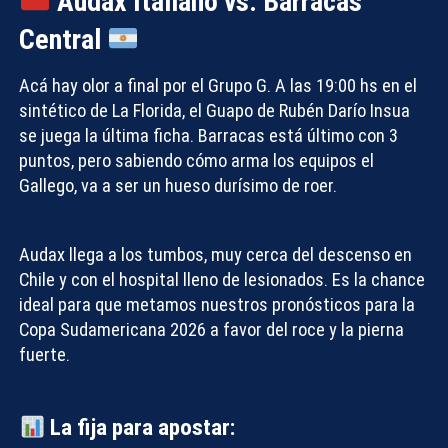
Audax Italiano vs. Barracas
Central
Acá hay olor a final por el Grupo G. A las 19:00 hs en el
sintético de La Florida, el Guapo de Rubén Darío Insua
se juega la última ficha. Barracas está último con 3
puntos, pero sabiendo cómo arma los equipos el
Gallego, va a ser un hueso durísimo de roer.
Audax llega a los tumbos, muy cerca del descenso en
Chile y con el hospital lleno de lesionados. Es la chance
ideal para que metamos nuestros
pronósticos para la
Copa Sudamericana 2026
a favor del roce y la pierna
fuerte.
La fija para apostar: