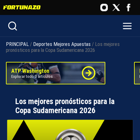
PRINCIPAL
/
Deportes
Mejores Apuestas
/ Los mejores
pronósticos para la Copa Sudamericana 2026
ATP Washington
Explorar todo 3 artículos
Los mejores pronósticos para la
Copa Sudamericana 2026