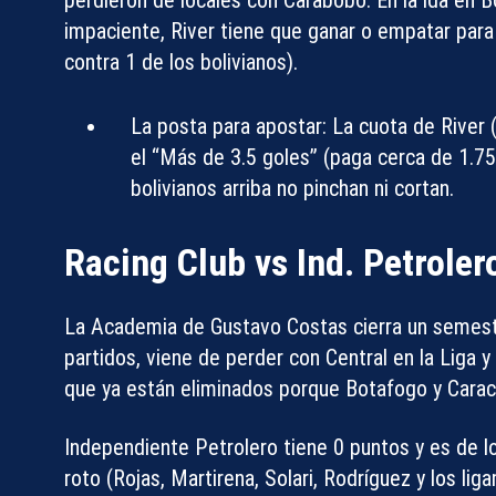
impaciente, River tiene que ganar o empatar para
contra 1 de los bolivianos).
La posta para apostar:
La cuota de River (
el “Más de 3.5 goles” (paga cerca de 1.75
bolivianos arriba no pinchan ni cortan.
Racing Club vs Ind. Petroler
La Academia de Gustavo Costas cierra un semestr
partidos, viene de perder con Central en la Liga 
que ya están eliminados porque Botafogo y Carac
Independiente Petrolero tiene 0 puntos y es de l
roto (Rojas, Martirena, Solari, Rodríguez y los lig