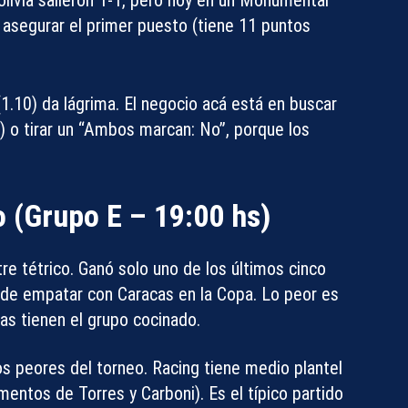
Compartir con:
 asegurar el primer puesto (tiene 11 puntos
1.10) da lágrima. El negocio acá está en buscar
) o tirar un “Ambos marcan: No”, porque los
o (Grupo E – 19:00 hs)
e tétrico. Ganó solo uno de los últimos cinco
y de empatar con Caracas en la Copa. Lo peor es
as tienen el grupo cocinado.
os peores del torneo. Racing tiene medio plantel
amentos de Torres y Carboni). Es el típico partido