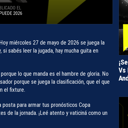
BLICADO EL
 PUEDE 2026
 Hoy miércoles 27 de mayo de 2026 se juega la
3
, si sabés leer la jugada, hay mucha guita en
¡Se
Vs 
o porque lo que manda es el hambre de gloria. No
And
sador porque se juega la clasificación, que el que
 el fixture.
a posta para armar tus
pronósticos Copa
es de la jornada. ¡Leé atento y vaticiná como un