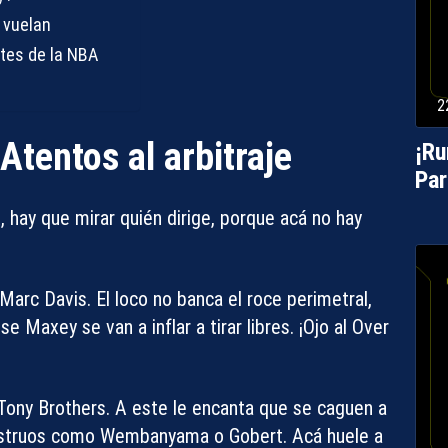
 vuelan
ntes de la NBA
2
Atentos al arbitraje
¡Ru
Par
A
, hay que mirar quién dirige, porque acá no hay
 Marc Davis. El loco no banca el roce perimetral,
 Maxey se van a inflar a tirar libres. ¡Ojo al Over
 Tony Brothers. A este le encanta que se caguen a
monstruos como Wembanyama o Gobert. Acá huele a