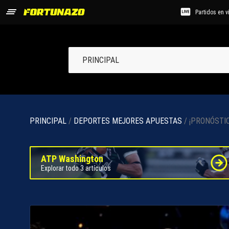
Partidos en v
PRINCIPAL
PRINCIPAL
/
DEPORTES
MEJORES APUESTAS
/ ¡PRONÓSTIC
ATP Washington
Explorar todo 3 artículos