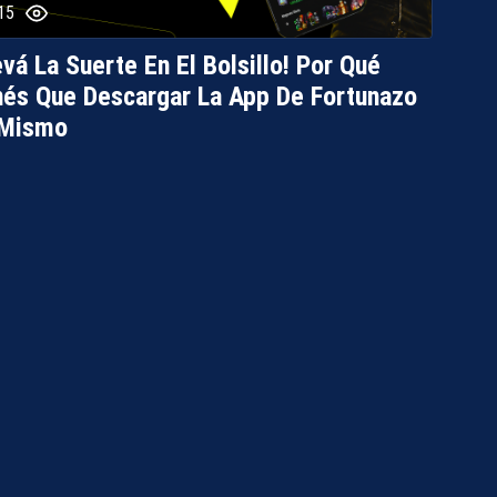
15
evá La Suerte En El Bolsillo! Por Qué
és Que Descargar La App De Fortunazo
 Mismo