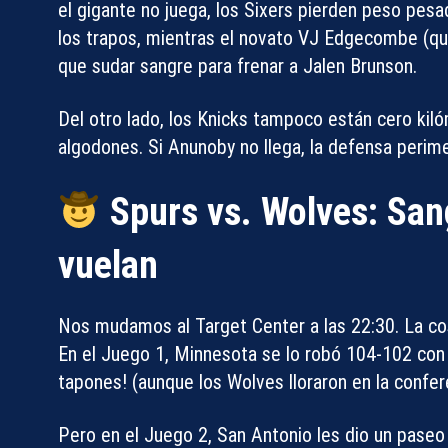
el gigante no juega, los Sixers pierden peso pes
los trapos, mientras el novato VJ Edgecombe (qu
que sudar sangre para frenar a Jalen Brunson.
Del otro lado, los Knicks tampoco están cero ki
algodones. Si Anunoby no llega, la defensa perim
Spurs vs. Wolves: San
vuelan
Nos mudamos al Target Center a las 22:30. La co
En el Juego 1, Minnesota se lo robó 104-102 c
tapones! (aunque los Wolves lloraron en la confer
Pero en el Juego 2, San Antonio les dio un paseo i