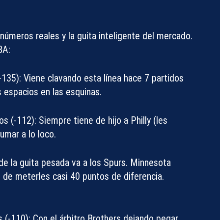
números reales y la guita inteligente del mercado.
NBA
:
-135):
Viene clavando esta línea hace 7 partidos
os espacios en las esquinas.
s (-112):
Siempre tiene de hijo a Philly (les
umar a lo loco.
e la guita pesada va a los Spurs. Minnesota
 de meterles casi 40 puntos de diferencia.
 (-110):
Con el árbitro Brothers dejando pegar