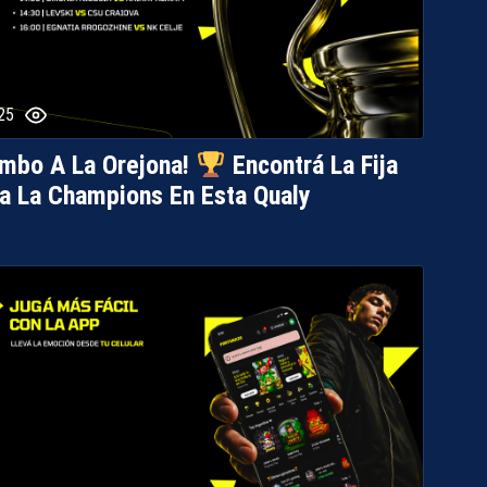
25
mbo A La Orejona!
Encontrá La Fija
a La Champions En Esta Qualy