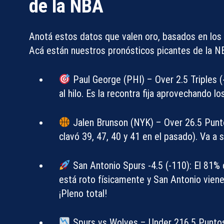
de la NBA
Anotá estos datos que valen oro, basados en los 
Acá están nuestros
pronósticos picantes de la 
Paul George (PHI) – Over 2.5 Triples (
al hilo. Es la recontra fija aprovechando l
Jalen Brunson (NYK) – Over 26.5 Punto
clavó 39, 47, 40 y 41 en el pasado). Va a s
San Antonio Spurs -4.5 (-110):
El 81% d
está roto físicamente y San Antonio viene
¡Pleno total!
Spurs vs Wolves – Under 216.5 Puntos