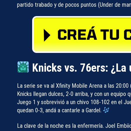
partido trabado y de pocos puntos (Under de man
Knicks vs. 76ers: ¿La 
La serie se va al Xfinity Mobile Arena a las 20:00
Knicks llegan dulces, 2-0 arriba, y con un equipo 
Juego 1 y sobrevivió a un chivo 108-102 en el Jue
quedan 0-3, andá a cantarle a Gardel.
La clave de la noche es la enfermería. Joel Embiid