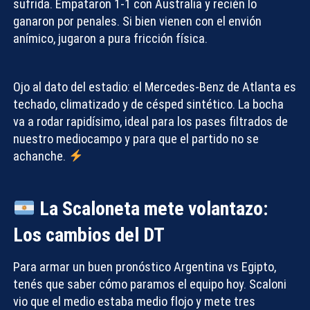
sufrida. Empataron 1-1 con Australia y recién lo
ganaron por penales. Si bien vienen con el envión
anímico, jugaron a pura fricción física.
Ojo al dato del estadio: el Mercedes-Benz de Atlanta es
techado, climatizado y de césped sintético. La bocha
va a rodar rapidísimo, ideal para los pases filtrados de
nuestro mediocampo y para que el partido no se
achanche.
La Scaloneta mete volantazo:
Los cambios del DT
Para armar un buen
pronóstico Argentina vs Egipto
,
tenés que saber cómo paramos el equipo hoy. Scaloni
vio que el medio estaba medio flojo y mete tres