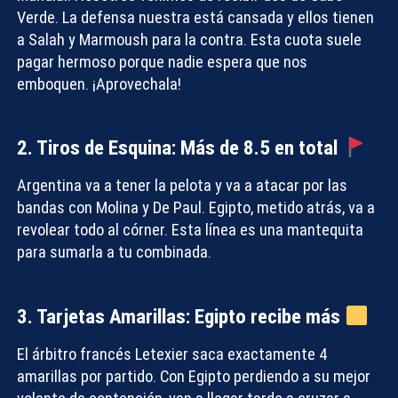
Verde. La defensa nuestra está cansada y ellos tienen
a Salah y Marmoush para la contra. Esta cuota suele
pagar hermoso porque nadie espera que nos
emboquen. ¡Aprovechala!
2. Tiros de Esquina: Más de 8.5 en total
Argentina va a tener la pelota y va a atacar por las
bandas con Molina y De Paul. Egipto, metido atrás, va a
revolear todo al córner. Esta línea es una mantequita
para sumarla a tu combinada.
3. Tarjetas Amarillas: Egipto recibe más
El árbitro francés Letexier saca exactamente 4
amarillas por partido. Con Egipto perdiendo a su mejor