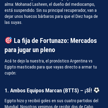
alma: Mohanad Lasheen, el dueño del mediocampo,
está suspendido. Sin su principal recuperador, van a
dejar unos huecos bárbaros para que el Diez haga de
las suyas.
La fija de Fortunazo: Mercados
para jugar un pleno
Acá te dejo la nuestra, el
pronóstico Argentina vs
Egipto
masticado para que vayas directo a armar tu
cupón:
1. Ambos Equipos Marcan (BTTS) – ¡SÍ!
Egipto hizo y recibió goles en sus cuatro partidos del
Mundial. Nosotros venimos de recibir dos de Cabo