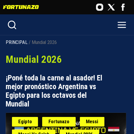
PRINCIPAL
/ Mundial 2026
Mundial 2026
¡Poné toda la carne al asador! El
mejor pronóstico Argentina vs
Egipto para los octavos del
Mundial
Egipto
Fortunazo
Messi